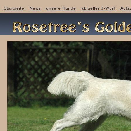
Startseite
News
unsere Hunde
aktueller J-Wurf
Aufz