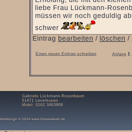
liebe Frau Lückmann-Rosen
müssen wir noch geduldig abw
schwer
Eintrag
bearbeiten
/
löschen
/
Einen neuen Eintrag schreiben
1
Anfang
Gabriele Lückmann-Rosenbaum
51471 Leverkusen
Mobil: 0162 3463908
Webdesign © 2014 www.fotoandweb.de