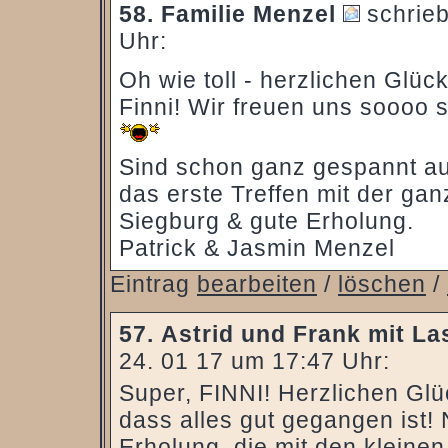
58.
Familie Menzel
schrieb
Uhr:
Oh wie toll - herzlichen Glü
Finni! Wir freuen uns soooo 
Sind schon ganz gespannt auf
das erste Treffen mit der ga
Siegburg & gute Erholung.
Patrick & Jasmin Menzel
Eintrag
bearbeiten
/
löschen
/
57.
Astrid und Frank mit La
24. 01 17 um 17:47 Uhr:
Super, FINNI! Herzlichen Glü
dass alles gut gegangen ist!
Erholung, die mit den kleinen