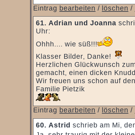
Eintrag
bearbeiten
/
löschen
/
61.
Adrian und Joanna
schri
Uhr:
Ohhh.... wie süß!!!
Klasser Bilder, Danke!
Herzlichen Glückwunsch zum 
gemacht, einen dicken Knudde
Wir freuen uns schon auf de
Familie Pietzik
Eintrag
bearbeiten
/
löschen
/
60.
Astrid
schrieb am Mi, de
Ja, sehr traurig mit der klei