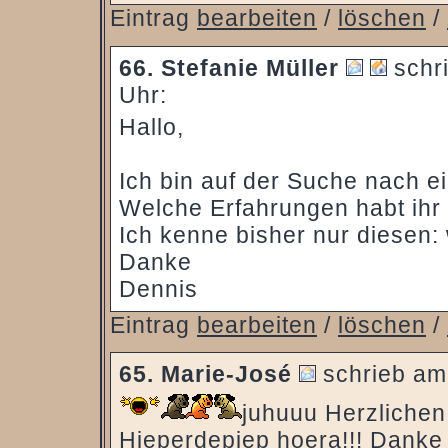
Eintrag
bearbeiten
/
löschen
/
66.
Stefanie Müller
schri
Uhr:
Hallo,
Ich bin auf der Suche nach e
Welche Erfahrungen habt ih
Ich kenne bisher nur diesen:
Danke
Dennis
Eintrag
bearbeiten
/
löschen
/
65.
Marie-José
schrieb am
juhuuu Herzlichen
Hieperdepiep hoera!!! Danke G